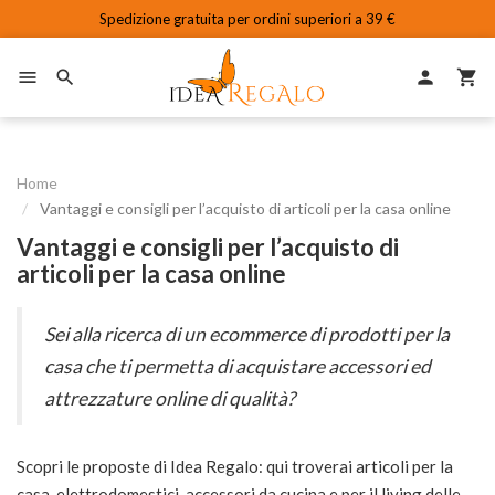
Spedizione gratuita per ordini superiori a 39 €

person


Home
Vantaggi e consigli per l’acquisto di articoli per la casa online
Vantaggi e consigli per l’acquisto di
articoli per la casa online
Sei alla ricerca di un ecommerce di prodotti per la
casa che ti permetta di acquistare accessori ed
attrezzature online di qualità?
Scopri le proposte di Idea Regalo: qui troverai articoli per la
casa, elettrodomestici, accessori da cucina e per il living delle