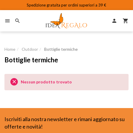
Spedizione gratuita per ordini superiori a 39 €

person


Home
Outdoor
Bottiglie termiche
Bottiglie termiche

Nessun prodotto trovato
Iscriviti alla nostra newsletter e rimani aggiornato su
offerte e novità!