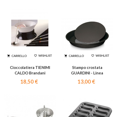
WISHLIST
WISHLIST
CARRELLO
CARRELLO




Cioccolatiera TIENIMI
Stampo crostata
CALDO Brandani
GUARDINI - Linea
Gardenia cm 28 con fondo
18,50 €
13,00 €
smontabile