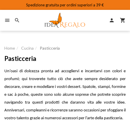
Spedizione gratuita per ordini superiori a 39 €

person


Home
Cucina
Pasticceria
Pasticceria
Un’oasi di dolcezza pronta ad accogliervi e incantarvi con colori e
profumi; qui troverete tutto ciò che avete sempre desiderato per
decorare, creare e modellare i vostri dessert. Spatole, stampi, formine
e sac à poche, queste sono solo alcune soprese che potrete scoprire
navigando tra questi prodotti che daranno vita alle vostre idee.
Anniversari, compleanni e ricorrenze saranno occasioni per sfoggiare il
vostro talento grazie ai numerosi accessori per l’arte della pasticceria.