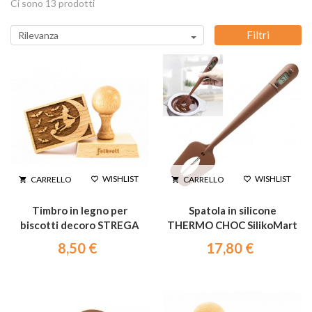
Ci sono 13 prodotti
Filtri
Rilevanza
WISHLIST
WISHLIST
CARRELLO
CARRELLO




Timbro in legno per
Spatola in silicone
biscotti decoro STREGA
THERMO CHOC SilikoMart
con termometro
8,50 €
17,80 €